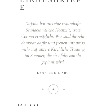
E
anke dafür,
Tatjana hat uns eine traumhafte
Tatjana d
ergesslich
Standesamtliche Hochzeit, trotz
und herzi
Corona ermöglicht. Wir sind ihr sehr
kleinen 
dankbar dafür und freuen uns umso
groß. Mi
SSI
mehr auf unsere Kirchliche Trauung
im Sommer, die ebenfalls von ihr
geplant wird.
LYNN UND MARC
BLOG