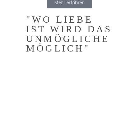
Mehr erfahren
"WO LIEBE
IST WIRD DAS
UNMÖGLICHE
MÖGLICH"
ZEIT
Während ich mich um alles kümmere, könnt
ihr Euch entspannen und Eure gewonnen Zeit
sinnvoll frei gestalten und nutzen.