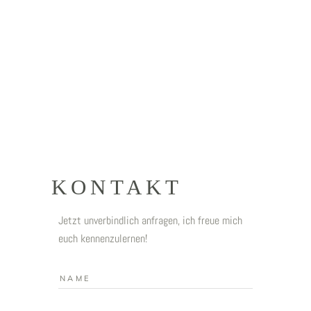
VORFREUDE
Die Vorfreude ist doch die schönste Freude.
Und ohne großen Stress und Gedanken dürft,
ihr euch auf die Hochzeit freuen.
KONTAKT
Jetzt unverbindlich anfragen, ich freue mich
euch kennenzulernen!