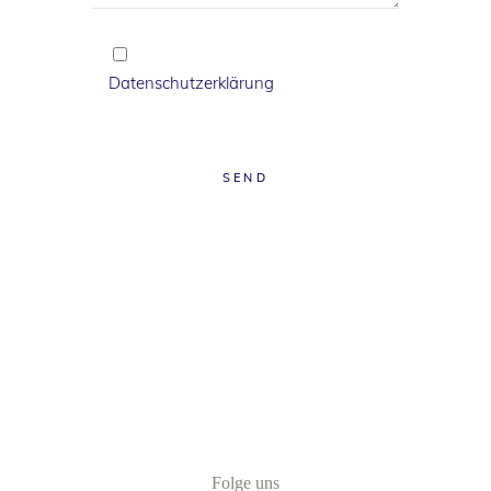
Hiermit bestätige ich, dass ich die
Datenschutzerklärung
zur Kenntnis
genommen habe.
SEND
Folge uns