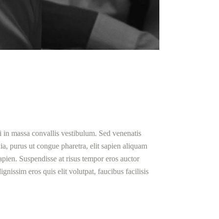
ci in massa convallis vestibulum. Sed venenatis
nia, purus ut congue pharetra, elit sapien aliquam
apien. Suspendisse at risus tempor eros auctor
nissim eros quis elit volutpat, faucibus facilisis