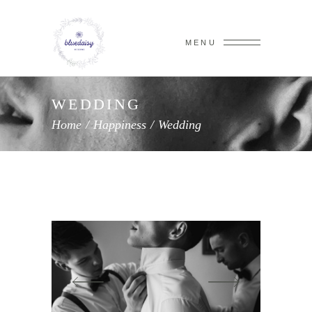
MENU
WEDDING
Home
/
Happiness
/
Wedding