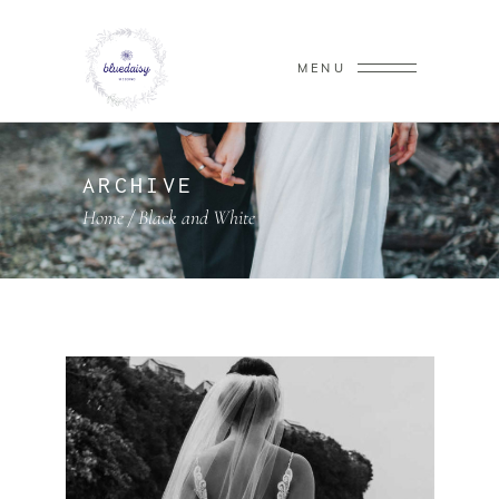
MENU
ARCHIVE
Home
/
Black and White